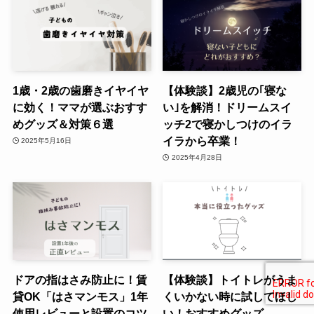
1歳・2歳の歯磨きイヤイヤ
【体験談】2歳児の｢寝な
に効く！ママが選ぶおすす
い｣を解消！ドリームスイ
めグッズ＆対策６選
ッチ2で寝かしつけのイラ
イラから卒業！
2025年5月16日
2025年4月28日
ドアの指はさみ防止に！賃
【体験談】トイトレがうま
貸OK「はさマンモス」1年
くいかない時に試してほし
使用レビューと設置のコツ
い！おすすめグッズ